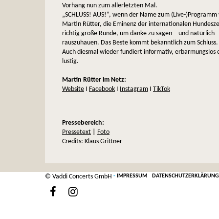
Vorhang nun zum allerletzten Mal.
„SCHLUSS! AUS!“, wenn der Name zum (Live-)Programm 
Martin Rütter, die Eminenz der internationalen Hundeszen
richtig große Runde, um danke zu sagen – und natürlich –
rauszuhauen. Das Beste kommt bekanntlich zum Schluss.
Auch diesmal wieder fundiert informativ, erbarmungslos e
lustig.
Martin Rütter im Netz:
Website
I
Facebook
I
Instagram
I
TikTok
Pressebereich:
Pressetext
|
Foto
Credits: Klaus Grittner
© Vaddi Concerts GmbH
-
IMPRESSUM
DATENSCHUTZERKLÄRUNG