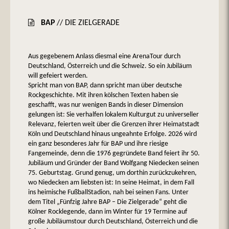
BAP
// DIE ZIELGERADE
Aus gegebenem Anlass diesmal eine ArenaTour durch
Deutschland, Österreich und die Schweiz. So ein Jubiläum
will gefeiert werden.
Spricht man von BAP, dann spricht man über deutsche
Rockgeschichte. Mit ihren kölschen Texten haben sie
geschafft, was nur wenigen Bands in dieser Dimension
gelungen ist: Sie verhalfen lokalem Kulturgut zu universeller
Relevanz, feierten weit über die Grenzen ihrer Heimatstadt
Köln und Deutschland hinaus ungeahnte Erfolge. 2026 wird
ein ganz besonderes Jahr für BAP und ihre riesige
Fangemeinde, denn die 1976 gegründete Band feiert ihr 50.
Jubiläum und Gründer der Band Wolfgang Niedecken seinen
75. Geburtstag. Grund genug, um dorthin zurückzukehren,
wo Niedecken am liebsten ist: In seine Heimat, in dem Fall
ins heimische FußballStadion, nah bei seinen Fans. Unter
dem Titel „Fünfzig Jahre BAP – Die Zielgerade“ geht die
Kölner Rocklegende, dann im Winter für 19 Termine auf
große Jubiläumstour durch Deutschland, Österreich und die