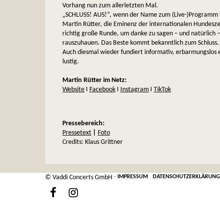
Vorhang nun zum allerletzten Mal.
„SCHLUSS! AUS!“, wenn der Name zum (Live-)Programm 
Martin Rütter, die Eminenz der internationalen Hundeszen
richtig große Runde, um danke zu sagen – und natürlich –
rauszuhauen. Das Beste kommt bekanntlich zum Schluss.
Auch diesmal wieder fundiert informativ, erbarmungslos e
lustig.
Martin Rütter im Netz:
Website
I
Facebook
I
Instagram
I
TikTok
Pressebereich:
Pressetext
|
Foto
Credits: Klaus Grittner
© Vaddi Concerts GmbH
-
IMPRESSUM
DATENSCHUTZERKLÄRUNG