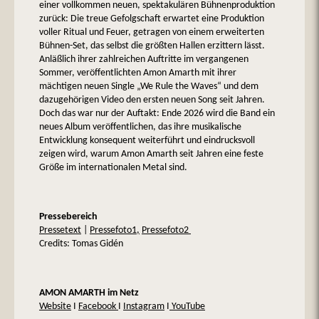
einer vollkommen neuen, spektakulären Bühnenproduktion
zurück: Die treue Gefolgschaft erwartet eine Produktion
voller Ritual und Feuer, getragen von einem erweiterten
Bühnen-Set, das selbst die größten Hallen erzittern lässt.
Anläßlich ihrer zahlreichen Auftritte im vergangenen
Sommer, veröffentlichten Amon Amarth mit ihrer
mächtigen neuen Single „We Rule the Waves“ und dem
dazugehörigen Video den ersten neuen Song seit Jahren.
Doch das war nur der Auftakt: Ende 2026 wird die Band ein
neues Album veröffentlichen, das ihre musikalische
Entwicklung konsequent weiterführt und eindrucksvoll
zeigen wird, warum Amon Amarth seit Jahren eine feste
Größe im internationalen Metal sind.
Pressebereich
Pressetext
|
Pressefoto1,
Pressefoto2
Credits: Tomas Gidén
AMON AMARTH im Netz
Website
I
Facebook
I
Instagram
I
YouTube