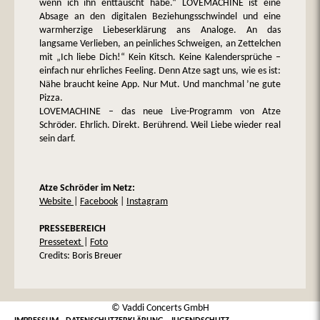
wenn ich ihn enttäuscht habe.“ LOVEMACHINE ist eine
Absage an den digitalen Beziehungsschwindel und eine
warmherzige Liebeserklärung ans Analoge. An das
langsame Verlieben, an peinliches Schweigen, an Zettelchen
mit „Ich liebe Dich!“ Kein Kitsch. Keine Kalendersprüche –
einfach nur ehrliches Feeling. Denn Atze sagt uns, wie es ist:
Nähe braucht keine App. Nur Mut. Und manchmal ’ne gute
Pizza.
LOVEMACHINE – das neue Live-Programm von Atze
Schröder. Ehrlich. Direkt. Berührend. Weil Liebe wieder real
sein darf.
Atze Schröder im Netz:
Website
|
Facebook
|
Instagram
PRESSEBEREICH
Pressetext
|
Foto
Credits: Boris Breuer
© Vaddi Concerts GmbH