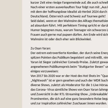
kurzer Zeit eine riesige Fangemeinde auf, die auch schnell
Nach einer ersten ausverkauften Tour folgt nun mit „Aus
mit dem der hoffnungslose Idealist ab Herbst 2024 durch
Deutschland, Österreich und Schweiz auf Tournee geht!
Seid dabei, wenn er den Wahnsinn des Alltags thematisiert
ad absurdum führt. Mit perfektem Timing spricht er darü
Humor begegnen muss, warum Teenager ein schwarzes Lo
Frauen auch gerne mal pupsen dürfen. Am Ende wird sich 
Wahnsinn ist oder doch eher sein Blickwinkel.
Zu Osan Yaran:
Der extrem extrovertierte Komiker, der durch seine Energ
spitzen Pointen das Publikum begeistert und mitreißt, ni
Yaran ist Sieger zahlreicher Comedy-Preise. Zuletzt gew
angesehenen Publikumspreis beim “Stuttgarter Besen” un
einiges vorzuweisen:
Von 2017 bis 2020 war er der Host des Hot Shots im “Qu
„Nightwash“ ist er gern gesehen und auch der WDR buch
diverse Shows, zuletzt als Moderator für die 1-Live Hö
das Corona- Virus sämtliche Shows von Osan Yaran lahmge
und Zuversicht in der RTL-Streaming-Show „Unbreakable“
Prominenten, die sich auf eine ganz besondere Reise be
und zur Inspiration zahlreicher Zuschauer:innen wurden.