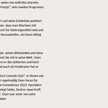
 seine Live-Auftritte stürmte.
 Prinzip!“ sein zweites Programm,
 und seine Erlebnisse pointiert
ber, dass man Klischees mit
ch für Nahrungsmittel sind und
herausstellen, ob Osans Alltag
ie, seinen Blickwinkel und seine
mmt Sie mit in seine Welt. Osan
ann er den dotierten und hoch
d auch als Moderator hat er
atsch Comedy Club”; in Shows wie
t regelmäßig Osan Yaran für
rsaal-Comedytour 2023. Nachdem
legt hatte, fand er neue Kraft
. Osan war einer von zehn
gaben