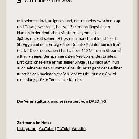
Zartmann
// Tour 2026
Mit seinem einzigartigen Sound, der mühelos zwischen Rap
und Gesang wechselt, hat sich Zartmann längst einen
Namen in der deutschen Musikszene gemacht.
Spätestens seit seinem Hit „wie du manchmal fehlst“ feat.
Ski Aggu und dem Erfolg seiner Debüt-EP „dafür bin ich frei“
(Platz 10 der deutschen Charts, über 140 Millionen Streams)
gilt er als einer der spannendsten Newcomer des Landes.
Erst kürzlich feierte er mit seiner Single „Tau mich auf“ nun
auch seinen ersten Nummer-eins-Hit. Jetzt geht der Berliner
Künstler den nächsten großen Schritt: Die Tour 2026 wird
die bislang größte Tour seiner Karriere.
Die Veranstaltung wird präsentiert von DASDING
Zartmann im Netz:
Instagram
|
YouTube
|
TikTok
|
Website