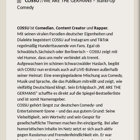
COSSU
//WE ARE THE GERMANS – Stand-Up
Comedy
COSSU
ist
Comedian
,
Content Creator
und
Rapper.
Mit seinen viralen Parodien deutscher Eigenheiten und
Dialekte begeistert COSSU auf Instagram und TikTok
regelmäßig Hunderttausende von Fans. Egal ob
Schwäbisch,Sächsisch oder Berlinerisch – COSSU zeigt mit
viel Humor, dass uns mehr verbindet als trennt.
Aufgewachsen im schönen Schwarzwälder Haslach, begibt
sich COSSU nun erstmals auch auf LIVE-Bühnen außerhalb
seiner Heimat: Eine energiegeladene Mischung aus Comedy,
Musik und Sprache, die das Publikum mitreißt und zeigt, wie
vielfältig Deutschland klingt. Sein Erfolgsbuch „WE ARE THE
GERMANS“ schaffte es direkt auf die Spiegel-Bestsellerliste
und ist somit Namensgeber.
COSSU gehört längst zur deutschen Comedy- und
Entertainment-Szene – und das aus gutem Grund: Seine
Vielseitigkeit, sein Wortwitz und sein Gespür für
gesellschaftliche Themen machen ihn einzigartig. Bei aller
humoristischen Inhalte im Netz setzt er sich auch aktiv
gegen Rassismus und Fremdenfeindlichkeit ein. Er war