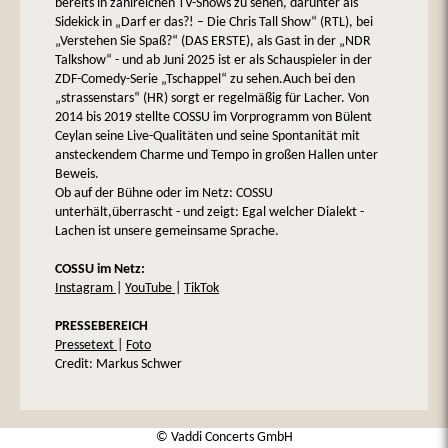
bereits in zahlreichen TV-Shows zu sehen, darunter als
Sidekick in „Darf er das?! – Die Chris Tall Show“ (RTL), bei
„Verstehen Sie Spaß?“ (DAS ERSTE), als Gast in der „NDR
Talkshow“ - und ab Juni 2025 ist er als Schauspieler in der
ZDF-Comedy-Serie „Tschappel“ zu sehen.Auch bei den
„strassenstars“ (HR) sorgt er regelmäßig für Lacher. Von
2014 bis 2019 stellte COSSU im Vorprogramm von Bülent
Ceylan seine Live-Qualitäten und seine Spontanität mit
ansteckendem Charme und Tempo in großen Hallen unter
Beweis.
Ob auf der Bühne oder im Netz: COSSU
unterhält,überrascht - und zeigt: Egal welcher Dialekt -
Lachen ist unsere gemeinsame Sprache.
COSSU im Netz:
Instagram
|
YouTube
|
TikTok
PRESSEBEREICH
Pressetext
|
Foto
Credit: Markus Schwer
© Vaddi Concerts GmbH