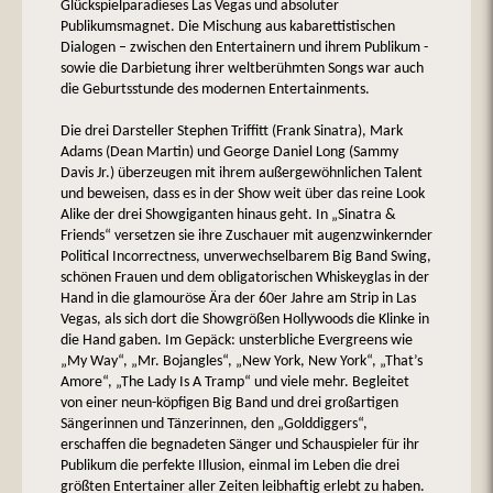
Glückspielparadieses Las Vegas und absoluter
Publikumsmagnet. Die Mischung aus kabarettistischen
Dialogen – zwischen den Entertainern und ihrem Publikum -
sowie die Darbietung ihrer weltberühmten Songs war auch
die Geburtsstunde des modernen Entertainments.
Die drei Darsteller Stephen Triffitt (Frank Sinatra), Mark
Adams (Dean Martin) und George Daniel Long (Sammy
Davis Jr.) überzeugen mit ihrem außergewöhnlichen Talent
und beweisen, dass es in der Show weit über das reine Look
Alike der drei Showgiganten hinaus geht. In „Sinatra &
Friends“ versetzen sie ihre Zuschauer mit augenzwinkernder
Political Incorrectness, unverwechselbarem Big Band Swing,
schönen Frauen und dem obligatorischen Whiskeyglas in der
Hand in die glamouröse Ära der 60er Jahre am Strip in Las
Vegas, als sich dort die Showgrößen Hollywoods die Klinke in
die Hand gaben. Im Gepäck: unsterbliche Evergreens wie
„My Way“, „Mr. Bojangles“, „New York, New York“, „That’s
Amore“, „The Lady Is A Tramp“ und viele mehr. Begleitet
von einer neun-köpfigen Big Band und drei großartigen
Sängerinnen und Tänzerinnen, den „Golddiggers“,
erschaffen die begnadeten Sänger und Schauspieler für ihr
Publikum die perfekte Illusion, einmal im Leben die drei
größten Entertainer aller Zeiten leibhaftig erlebt zu haben.